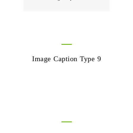
Image Caption Type 9
Nonummy Nibh Euismod
Aliquam porttitor mauris
Suspendisse urna nibh